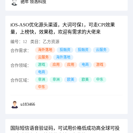
驰年
领浩科技
iOS-ASO优化源头渠道，大词可保1，可走CPI效果
量，上榜快，效果稳，欢迎有需求的大佬来
编号：
12
类目：
乙方资源
海外落地
投融资
投融资
云服务
合作需求：
云服务
海外落地
游戏
应用
应用
电商
游戏
合作领域：
电商
非洲
非洲
欧美
欧美
中东
合作区域：
中东
u183466
国际短信语音验证码，可试用价格低成功高全球可投