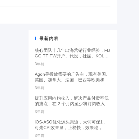
最新内容
核心团队十几年出海营销行业经验，FB
GG TT TW开户、代投，社媒、KOL业
务
3年前
Agon寻投放需要的广告主，现有美国、
英国、加拿大、法国，巴西等欧美和拉
美地区流量
3年前
提升应用内购收入，解决产品付费率低
的痛点，在 2 个月内至少将订阅收入提
高 30%
3年前
iOS-ASO优化源头渠道，大词可保1，
可走CPI效果量，上榜快，效果稳，欢
迎有需求的大佬来
3年前