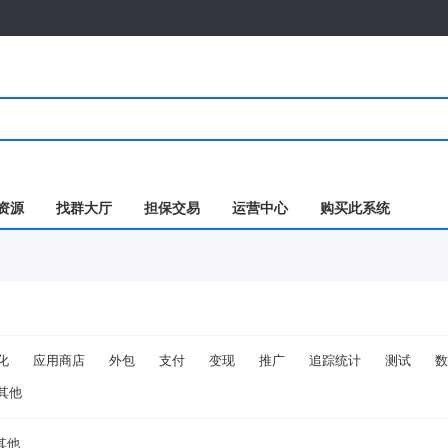
资源
找群大厅
担保交易
运营中心
购买此系统
化
应用商店
外包
支付
变现
推广
追踪统计
测试
数
其他
其他